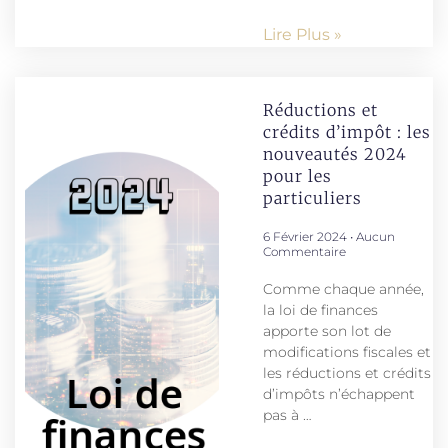
Lire Plus »
Réductions et
crédits d’impôt : les
nouveautés 2024
pour les
particuliers
6 Février 2024
Aucun
Commentaire
Comme chaque année,
la loi de finances
apporte son lot de
modifications fiscales et
les réductions et crédits
d’impôts n’échappent
pas à …