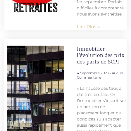
1er septembre. Parfois
difficiles à comprendre,
nous avons synthétisé
Lire Plus »
Immobilier :
l’évolution des prix
des parts de SCPI
4 Septembre 2023
Aucun
Commentaire
« La hausse des taux a
été très brutale. Or
l’immobilier s’inscrit sur
un horizon de
placement long et n’a
donc pas su s’adapter
aussi rapidement que