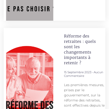
Réforme des
retraites : quels
sont les
changements
importants à
retenir ?
15 Septembre 2023
Aucun
Commentaire
Les premières mesures,
prises par le
gouvernement, sur la
réforme des retraites,
sont effectives depuis le